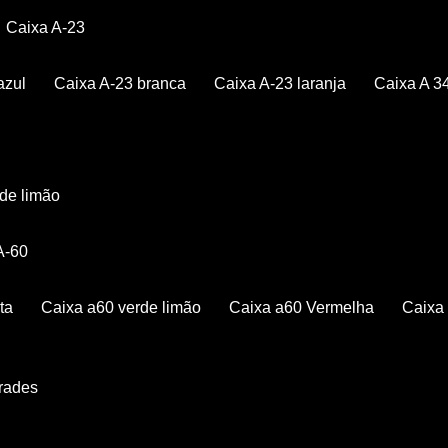
Caixa A-23
azul
Caixa A-23 branca
Caixa A-23 laranja
Caixa A 3
rde limão
 A-60
ta
Caixa a60 verde limão
Caixa a60 Vermelha
Caix
Grades