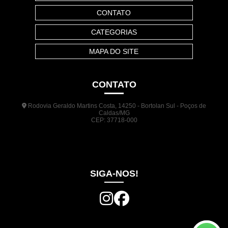
CONTATO
CATEGORIAS
MAPA DO SITE
CONTATO
Rodovia Geraldo Martins Costa, 14250 - Bortolan Sul - Poços de
Caldas/MG
CEP: 37718-000
(35) 3722-1140
(35) 99948-5041
(31) 9133-3098
comercial@jrplasticos.com.br
SIGA-NOS!