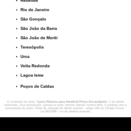
Resende
Rio de Janeiro
São Gonçalo
São João da Barra
São João de Meriti
Teresópolis
Urca
Volta Redonda
lagoa leme
Poços de Caldas
O conteúdo do texto "
Caixa Plástica para Hortifruti Preço Serranópolis
" é de direito
reservado. Sua reprodução, parcial ou total, mesmo citando nossos links, é proibida sem a
autorização do autor. Crime de violação de direito autoral – artigo 184 do Código Penal –
Lei 9610/98 - Lei de direitos autorais
.