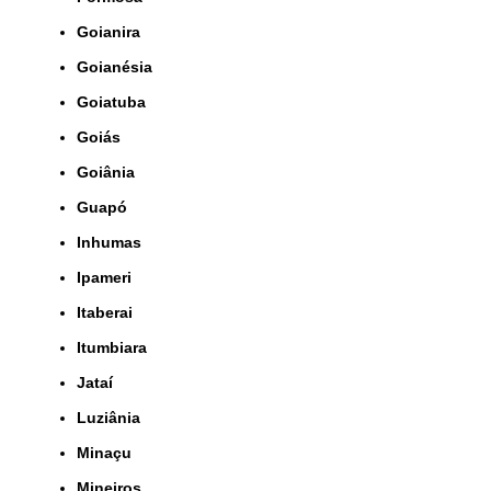
Goianira
Goianésia
Goiatuba
Goiás
Goiânia
Guapó
Inhumas
Ipameri
Itaberai
Itumbiara
Jataí
Luziânia
Minaçu
Mineiros