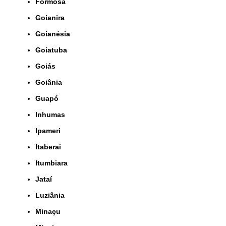
Formosa
Goianira
Goianésia
Goiatuba
Goiás
Goiânia
Guapó
Inhumas
Ipameri
Itaberai
Itumbiara
Jataí
Luziânia
Minaçu