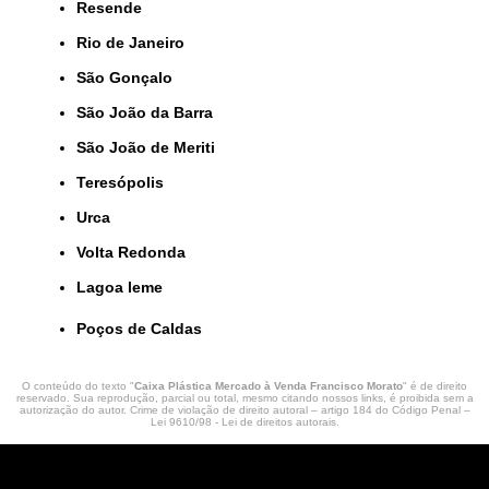
Resende
Rio de Janeiro
São Gonçalo
São João da Barra
São João de Meriti
Teresópolis
Urca
Volta Redonda
lagoa leme
Poços de Caldas
O conteúdo do texto "
Caixa Plástica Mercado à Venda Francisco Morato
" é de direito
reservado. Sua reprodução, parcial ou total, mesmo citando nossos links, é proibida sem a
autorização do autor. Crime de violação de direito autoral – artigo 184 do Código Penal –
Lei 9610/98 - Lei de direitos autorais
.