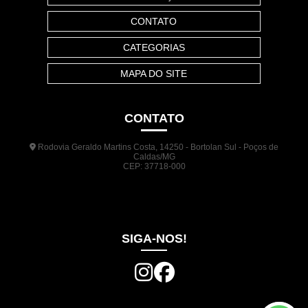
CONTATO
CATEGORIAS
MAPA DO SITE
CONTATO
Rodovia Geraldo Martins Costa, 14250 - Bortolan Sul - Poços de
Caldas/MG
CEP: 37718-000
(35) 3722-1140
(35) 99948-5041
(31) 9133-3098
comercial@jrplasticos.com.br
SIGA-NOS!