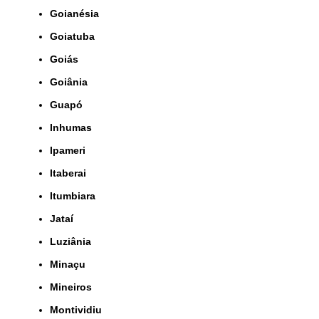
Goianésia
Goiatuba
Goiás
Goiânia
Guapó
Inhumas
Ipameri
Itaberai
Itumbiara
Jataí
Luziânia
Minaçu
Mineiros
Montividiu