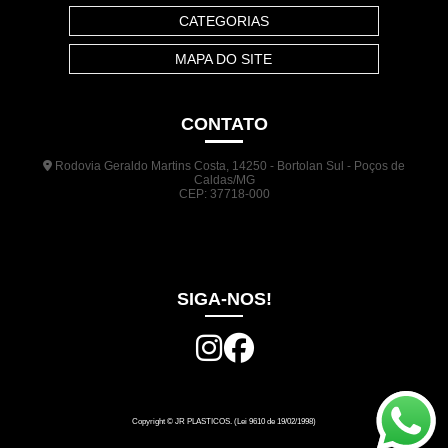
CATEGORIAS
MAPA DO SITE
CONTATO
Rodovia Geraldo Martins Costa, 14250 - Bortolan Sul - Poços de
Caldas/MG
CEP: 37718-000
(35) 3722-1140
(35) 99948-5041
(31) 9133-3098
comercial@jrplasticos.com.br
SIGA-NOS!
Copyright © JR PLASTICOS. (Lei 9610 de 19/02/1998)