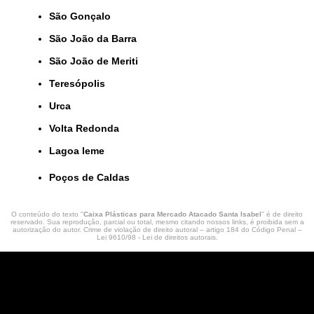
São Gonçalo
São João da Barra
São João de Meriti
Teresópolis
Urca
Volta Redonda
lagoa leme
Poços de Caldas
O conteúdo do texto "
Caixa Plásticas para Mercado Atacado Santa Isabel
" é de direito
reservado. Sua reprodução, parcial ou total, mesmo citando nossos links, é proibida sem a
autorização do autor. Crime de violação de direito autoral – artigo 184 do Código Penal –
Lei 9610/98 - Lei de direitos autorais
.