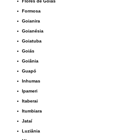
Flôres de Goiás
Formosa
Goianira
Goianésia
Goiatuba
Goiás
Goiânia
Guapó
Inhumas
Ipameri
Itaberai
Itumbiara
Jataí
Luziânia