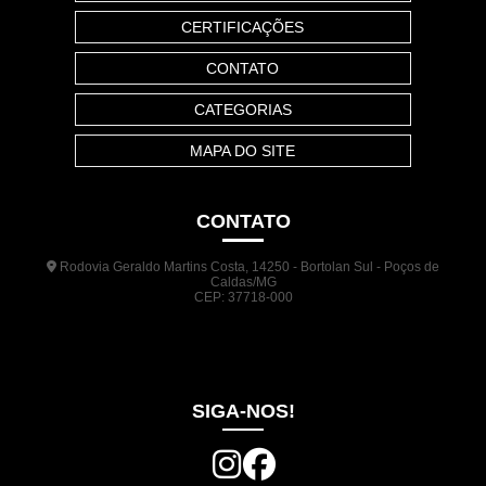
CERTIFICAÇÕES
CONTATO
CATEGORIAS
MAPA DO SITE
CONTATO
Rodovia Geraldo Martins Costa, 14250 - Bortolan Sul - Poços de
Caldas/MG
CEP: 37718-000
(35) 3722-1140
(35) 99948-5041
(31) 9133-3098
comercial@jrplasticos.com.br
SIGA-NOS!