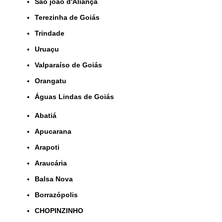
São joão d'Aliança
Terezinha de Goiás
Trindade
Uruaçu
Valparaíso de Goiás
orangatu
Águas Lindas de Goiás
Abatiá
Apucarana
Arapoti
Araucária
Balsa Nova
Borrazópolis
CHOPINZINHO