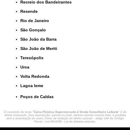
Recreio dos Bandeirantes
Resende
Rio de Janeiro
São Gonçalo
São João da Barra
São João de Meriti
Teresópolis
Urca
Volta Redonda
lagoa leme
Poços de Caldas
O conteúdo do texto "
Caixa Plástica Supermercado à Venda Conselheiro Lafaiete
" é de
direito reservado. Sua reprodução, parcial ou total, mesmo citando nossos links, é proibida
sem a autorização do autor. Crime de violação de direito autoral – artigo 184 do Código
Penal –
Lei 9610/98 - Lei de direitos autorais
.