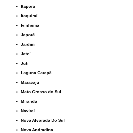
Itaporã
Itaquiraí
Ivinhema
Japorã
Jardim
Jateí
Juti
Laguna Carapã
Maracaju
Mato Grosso do Sul
Miranda
Naviraí
Nova Alvorada Do Sul
Nova Andradina