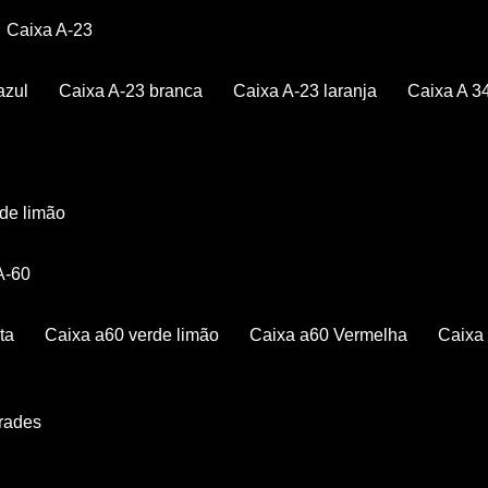
Caixa A-23
azul
Caixa A-23 branca
Caixa A-23 laranja
Caixa A 3
rde limão
 A-60
ta
Caixa a60 verde limão
Caixa a60 Vermelha
Caix
Grades