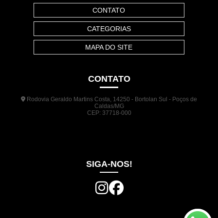
CONTATO
CATEGORIAS
MAPA DO SITE
CONTATO
Rodovia Geraldo Martins Costa, 14250 - Bortolan Sul - Poços de
Caldas/MG
CEP: 37718-000
(35) 3722-1140
(35) 99948-5041
(31) 9133-3098
comercial@jrplasticos.com.br
SIGA-NOS!