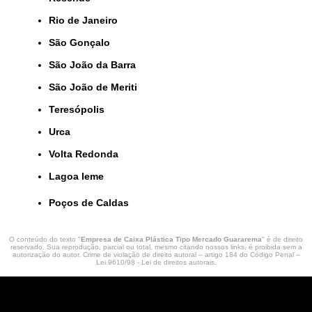
Rio de Janeiro
São Gonçalo
São João da Barra
São João de Meriti
Teresópolis
Urca
Volta Redonda
lagoa leme
Poços de Caldas
O conteúdo do texto "
Empresa de Caixa Plástica Tipo Mercado Guararema
" é de direito
reservado. Sua reprodução, parcial ou total, mesmo citando nossos links, é proibida sem a
autorização do autor. Crime de violação de direito autoral – artigo 184 do Código Penal –
Lei 9610/98 - Lei de direitos autorais
.