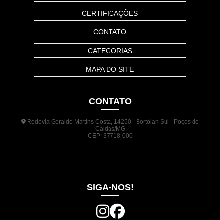
CERTIFICAÇÕES
CONTATO
CATEGORIAS
MAPA DO SITE
CONTATO
Rodovia Geraldo Martins Costa, 14250 - Bortolan Sul - Poços de
Caldas/MG
CEP: 37718-000
(35) 3722-1140
(35) 99948-5041
(31) 9133-3098
comercial@jrplasticos.com.br
SIGA-NOS!