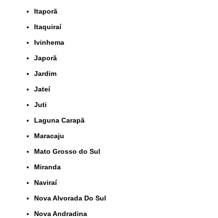
Itaporã
Itaquiraí
Ivinhema
Japorã
Jardim
Jateí
Juti
Laguna Carapã
Maracaju
Mato Grosso do Sul
Miranda
Naviraí
Nova Alvorada Do Sul
Nova Andradina