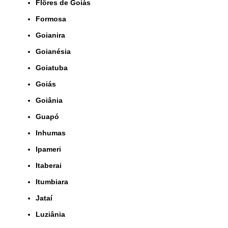
Flôres de Goiás
Formosa
Goianira
Goianésia
Goiatuba
Goiás
Goiânia
Guapó
Inhumas
Ipameri
Itaberai
Itumbiara
Jataí
Luziânia