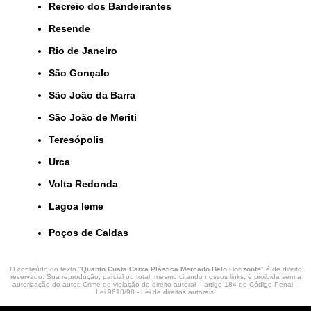
Recreio dos Bandeirantes
Resende
Rio de Janeiro
São Gonçalo
São João da Barra
São João de Meriti
Teresópolis
Urca
Volta Redonda
lagoa leme
Poços de Caldas
O conteúdo do texto "
Quanto Custa Caixa Plástica Mercado Belo Horizonte
" é de direito
reservado. Sua reprodução, parcial ou total, mesmo citando nossos links, é proibida sem a
autorização do autor. Crime de violação de direito autoral – artigo 184 do Código Penal –
Lei 9610/98 - Lei de direitos autorais
.