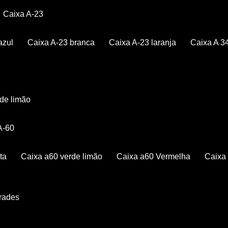
Caixa A-23
azul
Caixa A-23 branca
Caixa A-23 laranja
Caixa A 3
rde limão
 A-60
ta
Caixa a60 verde limão
Caixa a60 Vermelha
Caix
Grades