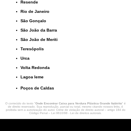
Resende
Rio de Janeiro
São Gonçalo
São João da Barra
São João de Meriti
Teresópolis
Urca
Volta Redonda
lagoa leme
Poços de Caldas
O conteúdo do texto "
Onde Encontrar Caixa para Verdura Plástica Grande Itabirito
" é
de direito reservado. Sua reprodução, parcial ou total, mesmo citando nossos links, é
proibida sem a autorização do autor. Crime de violação de direito autoral – artigo 184 do
Código Penal –
Lei 9610/98 - Lei de direitos autorais
.