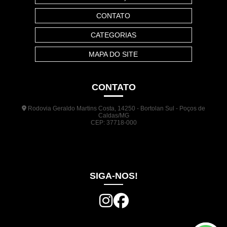
CONTATO
CATEGORIAS
MAPA DO SITE
CONTATO
Rodovia Geraldo Martins Costa, 14250 - Bortolan Sul - Poços de
Caldas/MG
CEP: 37718-000
(35) 3722-1140
(35) 99948-5041
(31) 9133-3098
comercial@jrplasticos.com.br
SIGA-NOS!