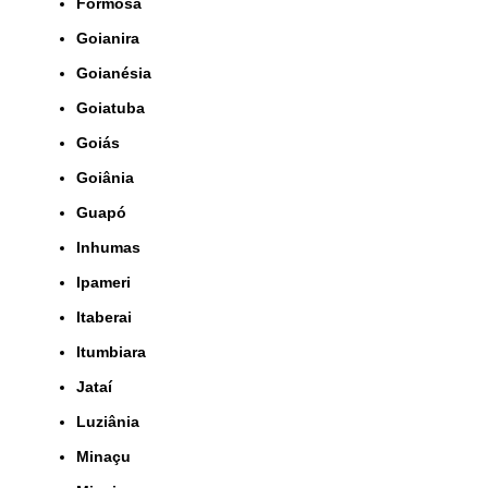
Formosa
Goianira
Goianésia
Goiatuba
Goiás
Goiânia
Guapó
Inhumas
Ipameri
Itaberai
Itumbiara
Jataí
Luziânia
Minaçu