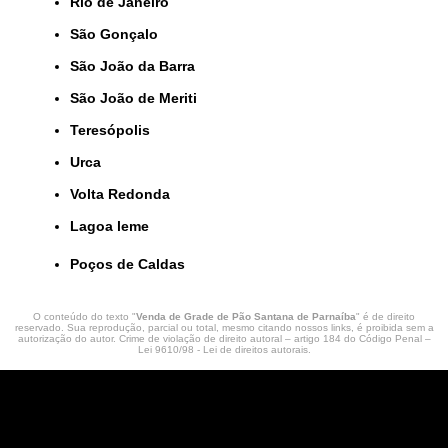
Rio de Janeiro
São Gonçalo
São João da Barra
São João de Meriti
Teresópolis
Urca
Volta Redonda
lagoa leme
Poços de Caldas
O conteúdo do texto "
Venda de Grade de Pão Santana de Parnaíba
" é de direito
reservado. Sua reprodução, parcial ou total, mesmo citando nossos links, é proibida sem a
autorização do autor. Crime de violação de direito autoral – artigo 184 do Código Penal –
Lei 9610/98 - Lei de direitos autorais
.