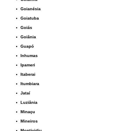
Goianésia
Goiatuba
Goiás
Goiânia
Guapó
Inhumas
Ipameri
Itaberai
Itumbiara
Jataí
Luziânia
Minaçu
Mineiros
Montividiu