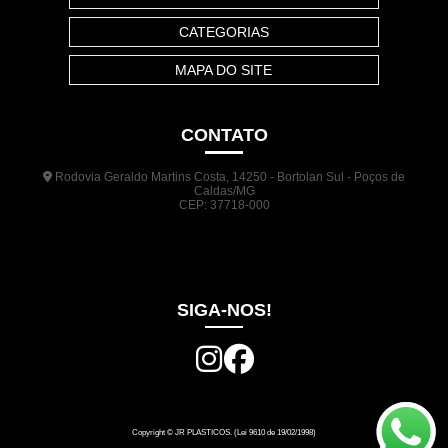
CATEGORIAS
MAPA DO SITE
CONTATO
Rodovia Geraldo Martins Costa, 14250 - Bortolan Sul - Poços de
Caldas/MG
CEP: 37718-000
(35) 3722-1140
(35) 99948-5041
(31) 9133-3098
comercial@jrplasticos.com.br
SIGA-NOS!
Copyright © JR PLASTICOS. (Lei 9610 de 19/02/1998)