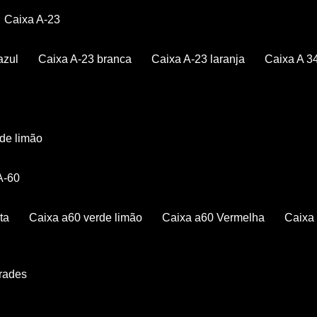
Caixa A-23
azul
Caixa A-23 branca
Caixa A-23 laranja
Caixa A 3
rde limão
 A-60
ta
Caixa a60 verde limão
Caixa a60 Vermelha
Caix
Grades