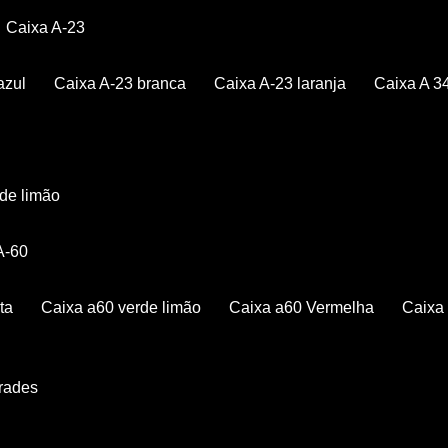
Caixa A-23
azul
Caixa A-23 branca
Caixa A-23 laranja
Caixa A 3
rde limão
 A-60
ta
Caixa a60 verde limão
Caixa a60 Vermelha
Caix
Grades