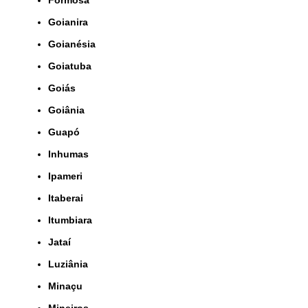
Formosa
Goianira
Goianésia
Goiatuba
Goiás
Goiânia
Guapó
Inhumas
Ipameri
Itaberai
Itumbiara
Jataí
Luziânia
Minaçu