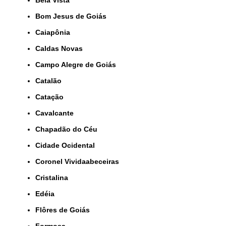
Bela Vista
Bom Jesus de Goiás
Caiapônia
Caldas Novas
Campo Alegre de Goiás
Catalão
Catação
Cavalcante
Chapadão do Céu
Cidade Ocidental
Coronel Vividaabeceiras
Cristalina
Edéia
Flôres de Goiás