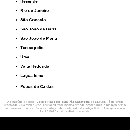
Resende
Rio de Janeiro
São Gonçalo
São João da Barra
São João de Meriti
Teresópolis
Urca
Volta Redonda
lagoa leme
Poços de Caldas
O conteúdo do texto "
Cestos Plásticos para Pão Santa Rita do Sapucai
" é de direito
reservado. Sua reprodução, parcial ou total, mesmo citando nossos links, é proibida sem a
autorização do autor. Crime de violação de direito autoral – artigo 184 do Código Penal –
Lei 9610/98 - Lei de direitos autorais
.