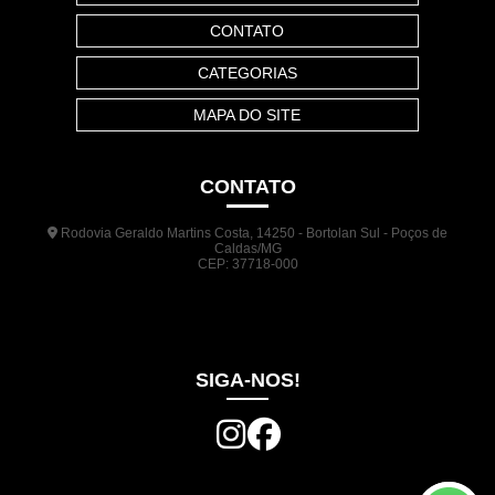
CONTATO
CATEGORIAS
MAPA DO SITE
CONTATO
Rodovia Geraldo Martins Costa, 14250 - Bortolan Sul - Poços de
Caldas/MG
CEP: 37718-000
(35) 3722-1140
(35) 99948-5041
(31) 9133-3098
comercial@jrplasticos.com.br
SIGA-NOS!