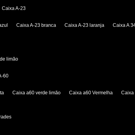
Caixa A-23
azul
Caixa A-23 branca
Caixa A-23 laranja
Caixa A 3
rde limão
 A-60
ta
Caixa a60 verde limão
Caixa a60 Vermelha
Caix
Grades