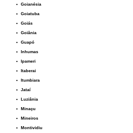
Goianésia
Goiatuba
Goiás
Goiânia
Guapó
Inhumas
Ipameri
Itaberai
Itumbiara
Jataí
Luziânia
Minaçu
Mineiros
Montividiu