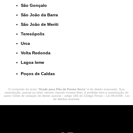
São Gonçalo
São João da Barra
São João de Meriti
Teresópolis
Urca
Volta Redonda
lagoa leme
Poços de Caldas
O conteúdo do texto "
Grade para Pão de Forma Serra
" é de direito reservado. Sua
reprodução, parcial ou total, mesmo citando nossos links, é proibida sem a autorização do
autor. Crime de violação de direito autoral – artigo 184 do Código Penal –
Lei 9610/98 - Lei
de direitos autorais
.