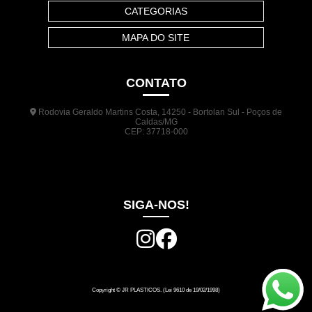
CATEGORIAS
MAPA DO SITE
CONTATO
Rodovia Geraldo Martins Costa, 14250 - Bortolan Sul - Poços de
Caldas/MG
CEP: 37718-000
(35) 3722-1140
(35) 99948-5041
(31) 9133-3098
comercial@jrplasticos.com.br
SIGA-NOS!
Copyright © JR PLASTICOS. (Lei 9610 de 19/02/1998)