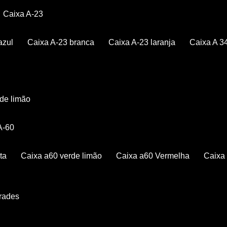
Caixa A-23
azul
Caixa A-23 branca
Caixa A-23 laranja
Caixa A 3
rde limão
 A-60
ta
Caixa a60 verde limão
Caixa a60 Vermelha
Caix
Grades