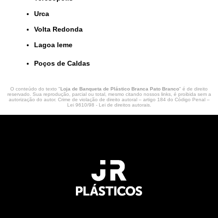
Urca
Volta Redonda
lagoa leme
Poços de Caldas
O conteúdo do texto "
Loja de Banqueta de Plástico Branca Pato Branco
" é de direito
reservado. Sua reprodução, parcial ou total, mesmo citando nossos links, é proibida sem a
autorização do autor. Crime de violação de direito autoral – artigo 184 do Código Penal –
Lei 9610/98 - Lei de direitos autorais
.