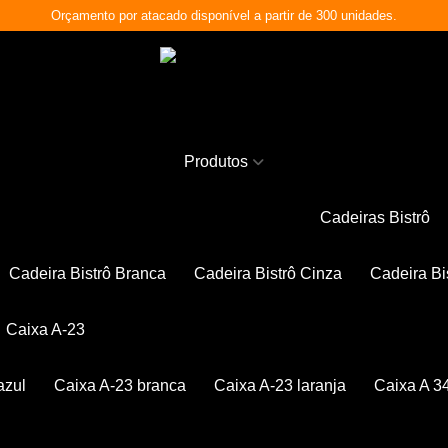
Orçamento por atacado disponível a partir de 300 unidades.
Produtos
Cadeiras Bistrô
Cadeira Bistrô Branca
Cadeira Bistrô Cinza
Cadeira Bi
Caixa A-23
azul
Caixa A-23 branca
Caixa A-23 laranja
Caixa A 3