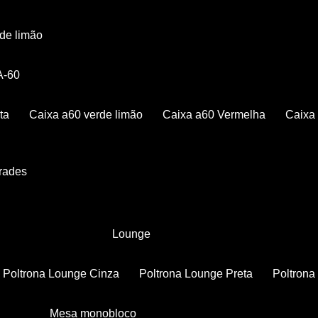
rde limão
 A-60
ta
Caixa a60 verde limão
Caixa a60 Vermelha
Caix
Grades
Lounge
Poltrona Lounge Cinza
Poltrona Lounge Preta
Poltron
Mesa monobloco