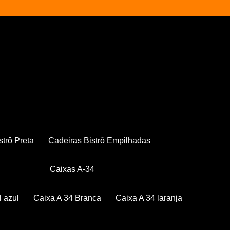
strô Preta
Cadeiras Bistrô Empilhadas
Caixas A-34
4 azul
Caixa A 34 Branca
Caixa A 34 laranja