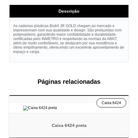
Descrição
As cadeiras plásticas Bistrô JR GOLD chegam ao mercado e
impressionam com sua qualidade e design. São produzidas com
polipropileno, garantindo maior confiabilidade e durabilidade.
certificadas pelo INMETRO e respeitando as normas da ABNT,
além de muito confortáveis, se destacam por sua resistência e
ótimo empilhamento, oferecendo um excelente aproveitamento de
espaço e carga.
Páginas relacionadas
Caixa 6424
Caixa 6424 preta