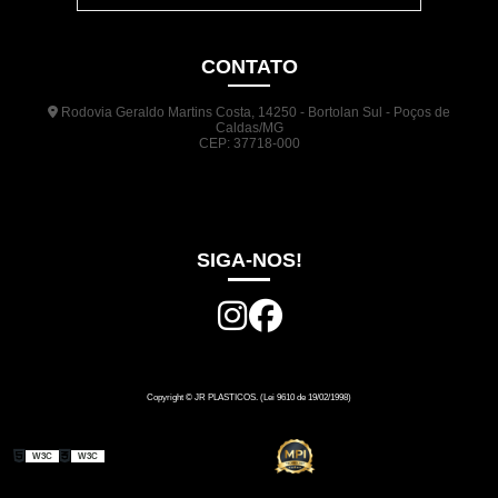
CONTATO
Rodovia Geraldo Martins Costa, 14250 - Bortolan Sul - Poços de
Caldas/MG
CEP: 37718-000
(35) 3722-1140
(35) 99948-5041
(31) 9133-3098
comercial@jrplasticos.com.br
SIGA-NOS!
Copyright © JR PLASTICOS. (Lei 9610 de 19/02/1998)
W3C
W3C