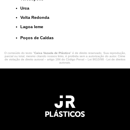
Urca
Volta Redonda
lagoa leme
Poços de Caldas
O conteúdo do texto "
Caixa Vazada de Plástico
" é de direito reservado. Sua reprodução,
parcial ou total, mesmo citando nossos links, é proibida sem a autorização do autor. Crime
de violação de direito autoral – artigo 184 do Código Penal –
Lei 9610/98 - Lei de direitos
autorais
.