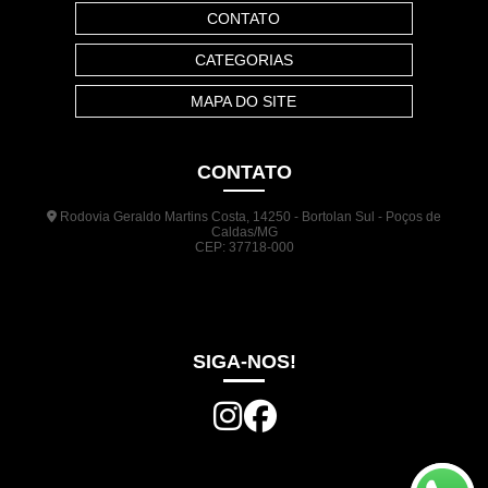
CONTATO
CATEGORIAS
MAPA DO SITE
CONTATO
Rodovia Geraldo Martins Costa, 14250 - Bortolan Sul - Poços de
Caldas/MG
CEP: 37718-000
(35) 3722-1140
(35) 99948-5041
(31) 9133-3098
comercial@jrplasticos.com.br
SIGA-NOS!