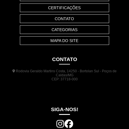
CERTIFICAÇÕES
CONTATO
CATEGORIAS
MAPA DO SITE
CONTATO
Rodovia Geraldo Martins Costa, 14250 - Bortolan Sul - Poços de
Caldas/MG
CEP: 37718-000
(35) 3722-1140
(35) 99948-5041
(31) 9133-3098
comercial@jrplasticos.com.br
SIGA-NOS!