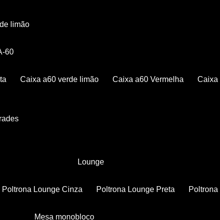
rde limão
 A-60
ta
Caixa a60 verde limão
Caixa a60 Vermelha
Caix
Grades
Lounge
Poltrona Lounge Cinza
Poltrona Lounge Preta
Poltron
Mesa monobloco