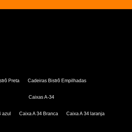
strô Preta
Cadeiras Bistrô Empilhadas
Caixas A-34
4 azul
Caixa A 34 Branca
Caixa A 34 laranja