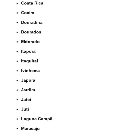
Costa Rica
Coxim
Douradina
Dourados
Eldorado
Itaporã
Itaquiraí
Ivinhema
Japorã
Jardim
Jateí
Juti
Laguna Carapã
Maracaju