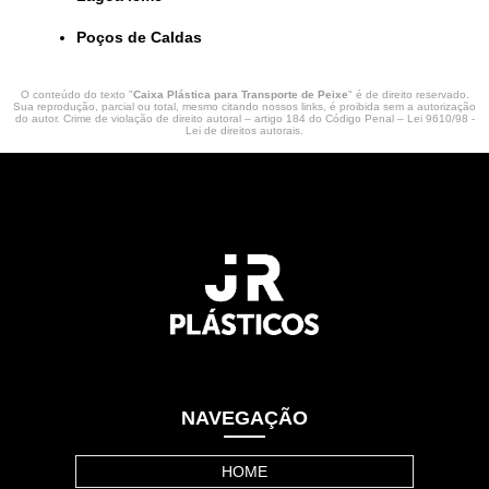
Poços de Caldas
O conteúdo do texto "
Caixa Plástica para Transporte de Peixe
" é de direito reservado.
Sua reprodução, parcial ou total, mesmo citando nossos links, é proibida sem a autorização
do autor. Crime de violação de direito autoral – artigo 184 do Código Penal –
Lei 9610/98 -
Lei de direitos autorais
.
NAVEGAÇÃO
HOME