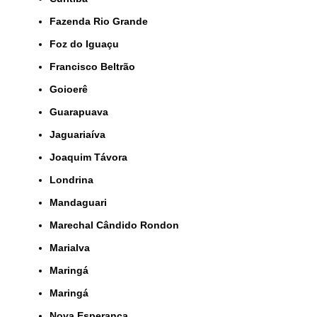
Fazenda Rio Grande
Foz do Iguaçu
Francisco Beltrão
Goioerê
Guarapuava
Jaguariaíva
Joaquim Távora
Londrina
Mandaguari
Marechal Cândido Rondon
Marialva
Maringá
Maringá
Nova Esperança