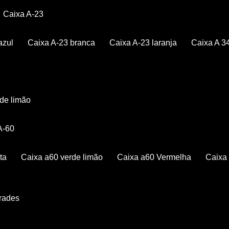
Caixa A-23
azul
Caixa A-23 branca
Caixa A-23 laranja
Caixa A 3
rde limão
 A-60
ta
Caixa a60 verde limão
Caixa a60 Vermelha
Caix
Grades